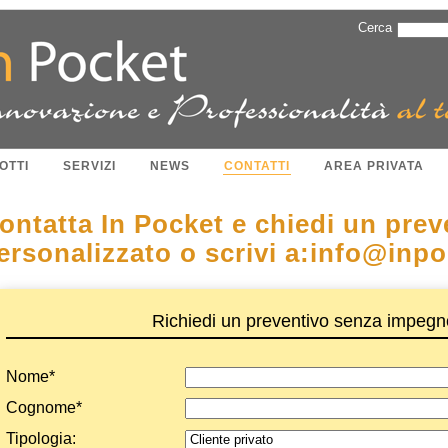
Cerca
OTTI
SERVIZI
NEWS
CONTATTI
AREA PRIVATA
ontatta In Pocket e chiedi un prev
ersonalizzato o scrivi a:info@inpo
Richiedi un preventivo senza impegn
Nome*
Cognome*
Tipologia: